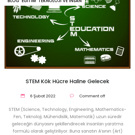
BLOG
EĞITIM
TEKNOLOJI VE İNSAN
STEM Kök Hücre Haline Gelecek
6 Şubat 2022
Comment off
STEM (Science, Technology, Engineering, Mathematics-
Fen, Teknoloji, Mühendislik, Matematik) uzun süredir
geleceğin dünyasını şekillendirecek insanları yaratma
formülü olarak geliştiriliyor. Buna sanatın A’sının (Art)