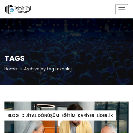
Togg
navig
TAGS
Home
Archive by tag teknoloji
BLOG
DIJITAL DÖNÜŞÜM
EĞITIM
KARIYER
LIDERLIK