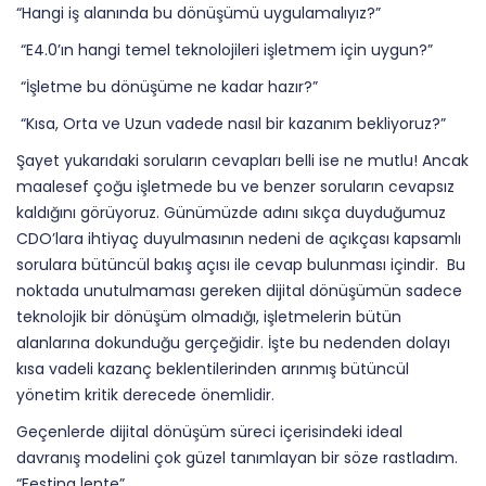
“Hangi iş alanında bu dönüşümü uygulamalıyız?”
“E4.0’ın hangi temel teknolojileri işletmem için uygun?”
“İşletme bu dönüşüme ne kadar hazır?”
“Kısa, Orta ve Uzun vadede nasıl bir kazanım bekliyoruz?”
Şayet yukarıdaki soruların cevapları belli ise ne mutlu! Ancak
maalesef çoğu işletmede bu ve benzer soruların cevapsız
kaldığını görüyoruz. Günümüzde adını sıkça duyduğumuz
CDO’lara ihtiyaç duyulmasının nedeni de açıkçası kapsamlı
sorulara bütüncül bakış açısı ile cevap bulunması içindir. Bu
noktada unutulmaması gereken dijital dönüşümün sadece
teknolojik bir dönüşüm olmadığı, işletmelerin bütün
alanlarına dokunduğu gerçeğidir. İşte bu nedenden dolayı
kısa vadeli kazanç beklentilerinden arınmış bütüncül
yönetim kritik derecede önemlidir.
Geçenlerde dijital dönüşüm süreci içerisindeki ideal
davranış modelini çok güzel tanımlayan bir söze rastladım.
“Festina lente”