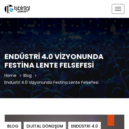
Togg
navig
ENDÜSTRI 4.0 VIZYONUNDA
FESTINA LENTE FELSEFESI
Home
Blog
Endüstri 4.0 Vizyonunda Festina Lente Felsefesi
BLOG
DIJITAL DÖNÜŞÜM
ENDÜSTRI 4.0