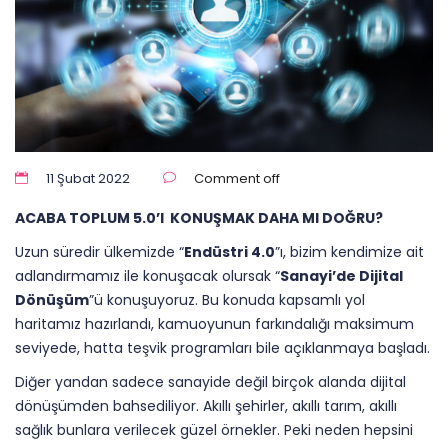
11 Şubat 2022
Comment off
ACABA TOPLUM 5.0’I KONUŞMAK DAHA MI DOĞRU?
Uzun süredir ülkemizde “
Endüstri 4.0
”ı, bizim kendimize ait
adlandırmamız ile konuşacak olursak “
Sanayi’de Dijital
Dönüşüm
”ü konuşuyoruz. Bu konuda kapsamlı yol
haritamız hazırlandı, kamuoyunun farkındalığı maksimum
seviyede, hatta teşvik programları bile açıklanmaya başladı.
Diğer yandan sadece sanayide değil birçok alanda dijital
dönüşümden bahsediliyor. Akıllı şehirler, akıllı tarım, akıllı
sağlık bunlara verilecek güzel örnekler. Peki neden hepsini