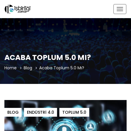
Togg
navig
ACABA TOPLUM 5.0 MI?
Home
Blog
Acaba Toplum 5.0 Mı?
BLOG
ENDÜSTRI 4.0
TOPLUM 5.0