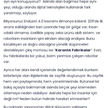
ayrı ayrı konuşuyoruz? Aslında alan bağımsız hepsi aynı
şeyi, olduğu alanda dijital teknolojileri kullanarak fark
yaratmayı, söylüyor.
Biliyorsunuz Endüstri 4.0 kavramı Almanya kökenli. 2011’de ilk
anons edildiğinden beri üzerinde hep bir gölge var; İnsan
odaklı olmama, özellikle yapay zeka ürünü akıllı sistem ve
robotların insanların işini elinden alacağı endişesi. Bunu
körükleyen ve doğru olacağına yönelik düşünceleri
destekleyen çıkış mottosu ise “
Karanlık Fabrikalar
”. Evet,
bu fabrikalarda biz yokuz, bizim yerimize çalışan robotlar
var.
Ayrıca her alanı kendi içerisinde değerlendirmek bunların
birbirleriyle olan ilişkilerinde de zayıflık oluşturuyor. Bu zayıflık
hem veri paylaşımında, hem yönetimlerinde. Bütünsel bir
bakış açısıyla bakmamak aslında birçok şeyi istemeden
atlamaya neden olabiliyor. Aslında hepsi biz insanlar için
değil mi? Neden bütün halinde hareket etmesinler?
Bu noktada Japonya’nın dijital dönüşüm yaklaşımı