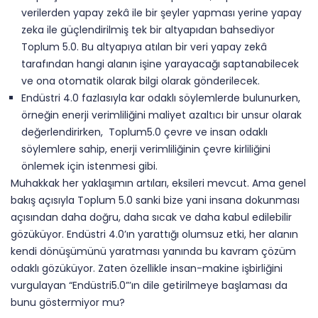
verilerden yapay zekâ ile bir şeyler yapması yerine yapay
zeka ile güçlendirilmiş tek bir altyapıdan bahsediyor
Toplum 5.0. Bu altyapıya atılan bir veri yapay zekâ
tarafından hangi alanın işine yarayacağı saptanabilecek
ve ona otomatik olarak bilgi olarak gönderilecek.
Endüstri 4.0 fazlasıyla kar odaklı söylemlerde bulunurken,
örneğin enerji verimliliğini maliyet azaltıcı bir unsur olarak
değerlendirirken, Toplum5.0 çevre ve insan odaklı
söylemlere sahip, enerji verimliliğinin çevre kirliliğini
önlemek için istenmesi gibi.
Muhakkak her yaklaşımın artıları, eksileri mevcut. Ama genel
bakış açısıyla Toplum 5.0 sanki bize yani insana dokunması
açısından daha doğru, daha sıcak ve daha kabul edilebilir
gözüküyor. Endüstri 4.0’ın yarattığı olumsuz etki, her alanın
kendi dönüşümünü yaratması yanında bu kavram çözüm
odaklı gözüküyor. Zaten özellikle insan-makine işbirliğini
vurgulayan “Endüstri5.0”’ın dile getirilmeye başlaması da
bunu göstermiyor mu?