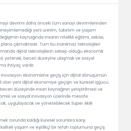
 sanayi devrimi daha önceki tüm sanayi devrimlerinden
ç deneyimlemediği yeni üretim, tüketim ve yaşam
eğişimin kaynağında insanın nitelikli eğitimi, zekası,
n plana çıkmaktadır. Tüm bu inanılmaz teknolojileri
 zamanda dijital teknolojilerin sebep olduğu ekonomik
l, yetenek, beceri düzeyine ulaşmak ve sosyal
ma ihtiyaç vardır.
li inovasyon ekonomisine geçiş için dijital dönüşümün
i olan yeni dijital ekonomiye geçişin ve küresel işgücü
e beceri düzeyinde insan kaynağının yetiştirilmesi ve
onomisi ve sosyal inovasyon üzerinde mesafe
cak, uygulayacak ve yönetebilecek Süper Akıllı
ek zorunda kaldığı küresel sorunlara karşı
 kaliteli yaşam ve eşitlikçi bir refah toplumuna geçiş