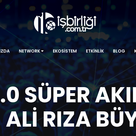
IZDA
NETWORK
EKOSISTEM
ETKINLIK
BLOG
0 SÜPER AKIL
 ALI RIZA B