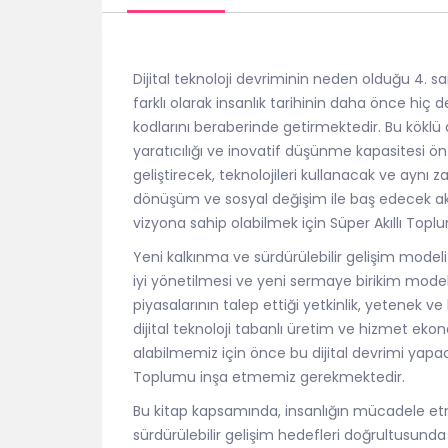
Dijital teknoloji devriminin neden olduğu 4.
farklı olarak insanlık tarihinin daha önce hi
kodlarını beraberinde getirmektedir. Bu köklü d
yaratıcılığı ve inovatif düşünme kapasitesi ö
geliştirecek, teknolojileri kullanacak ve aynı
dönüşüm ve sosyal değişim ile baş edecek akı
vizyona sahip olabilmek için Süper Akıllı Toplu
Yeni kalkınma ve sürdürülebilir gelişim mode
iyi yönetilmesi ve yeni sermaye birikim model
piyasalarının talep ettiği yetkinlik, yetenek v
dijital teknoloji tabanlı üretim ve hizmet ek
alabilmemiz için önce bu dijital devrimi yapa
Toplumu inşa etmemiz gerekmektedir.
Bu kitap kapsamında, insanlığın mücadele etm
sürdürülebilir gelişim hedefleri doğrultusunda