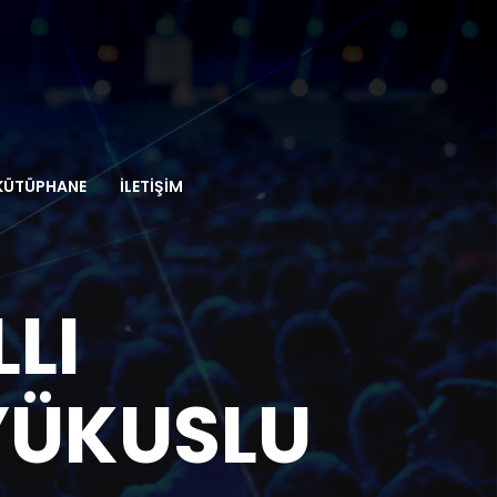
KÜTÜPHANE
İLETIŞIM
LI
ÜYÜKUSLU