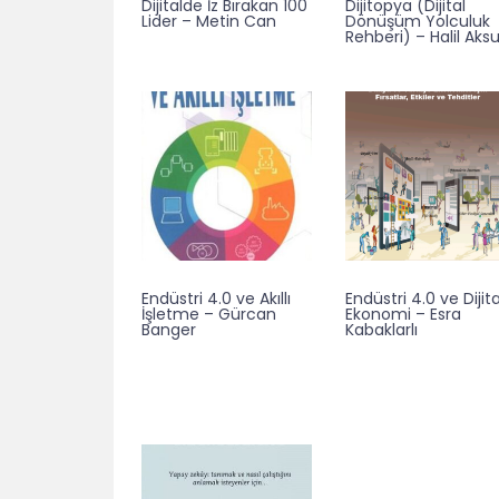
Dijitalde İz Bırakan 100
Dijitopya (Dijital
Lider – Metin Can
Dönüşüm Yolculuk
Rehberi) – Halil Aks
Endüstri 4.0 ve Akıllı
Endüstri 4.0 ve Dijita
İşletme – Gürcan
Ekonomi – Esra
Banger
Kabaklarlı