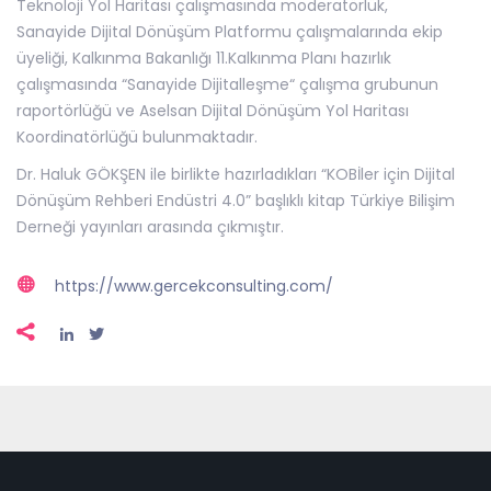
Teknoloji Yol Haritası çalışmasında moderatörlük,
Sanayide Dijital Dönüşüm Platformu çalışmalarında ekip
üyeliği, Kalkınma Bakanlığı 11.Kalkınma Planı hazırlık
çalışmasında “Sanayide Dijitalleşme“ çalışma grubunun
raportörlüğü ve Aselsan Dijital Dönüşüm Yol Haritası
Koordinatörlüğü bulunmaktadır.
Dr. Haluk GÖKŞEN ile birlikte hazırladıkları “KOBİler için Dijital
Dönüşüm Rehberi Endüstri 4.0” başlıklı kitap Türkiye Bilişim
Derneği yayınları arasında çıkmıştır.
https://www.gercekconsulting.com/