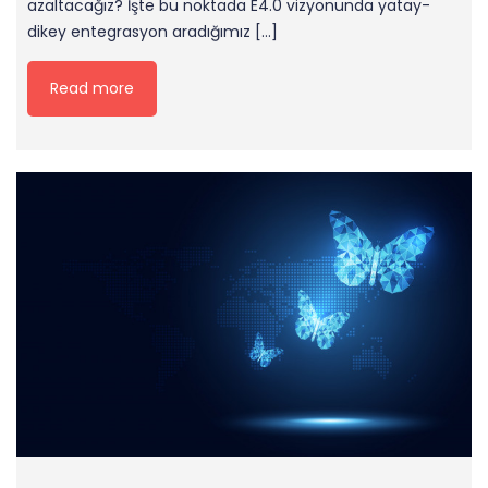
azaltacağız? İşte bu noktada E4.0 vizyonunda yatay-
dikey entegrasyon aradığımız […]
Read more