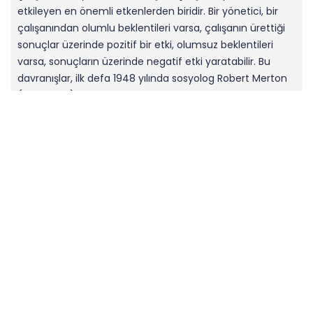
etkileyen en önemli etkenlerden biridir. Bir yönetici, bir
çalışanından olumlu beklentileri varsa, çalışanın ürettiği
sonuçlar üzerinde pozitif bir etki, olumsuz beklentileri
varsa, sonuçların üzerinde negatif etki yaratabilir. Bu
davranışlar, ilk defa 1948 yılında sosyolog Robert Merton
(1910-2003) tarafından, A.B.D.’de yaşayan Afrika asıllı
çalışanlar üzerinde araştırılmıştır. Sonuçları değerlendiren
Merton, bu etkiyi “Kendini gerçekleştiren kehanet” olarak
isimlendirilmiştir. (1) “Kendini gerçekleştiren kehanet”
konusu ile ilgili California Üniversitesi’nden Prof. Dr.
Robert Rosenthal ve San Francisco’da İlkokul Müdürlüğü
yapmış olan Lenore Jacobson da okullardaki öğretmen
ve öğrenci davranışları hakkında araştırmalar ve deneyler
yapmışlardır. 1966 yılında birlikte kaleme aldıkları […]
Read more